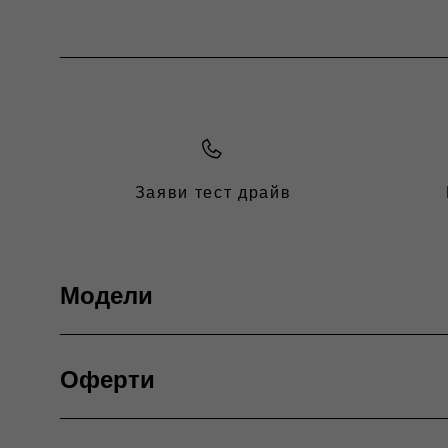
Заяви тест драйв
Модели
ГАМА
Оферти
500 Electric
600
Офертите на FIAT
600 Hybrid