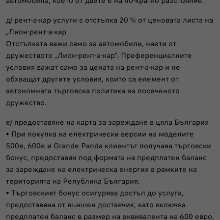
автомобила, което от двете е на по-кратко разстояние.
д/ рент-а-кар услуги с отстъпка 20 % от ценовата листа на
„Лион-рент-а-кар
Отстъпката важи само за автомобили, наети от
дружеството „Лион-рент-а-кар“. Преференциалните
условия важат само за цената на рент-а-кар и не
обхващат другите условия, които са елемент от
автономната търговска политика на посеченото
дружество.
е/ предоставяне на карта за зареждане в цяла България
• При покупка на електрически версии на моделите
500e, 600e и Grande Panda клиентът получава търговски
бонус, предоставян под формата на предплатен баланс
за зареждане на електрическа енергия в рамките на
територията на Република България.
• Търговският бонус осигурява достъп до услуга,
предоставяна от външен доставчик, като включва
предплатен баланс в размер на еквивалента на 600 евро,