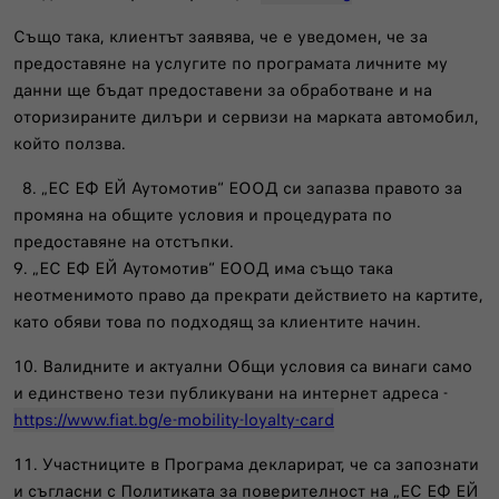
Също така, клиентът заявява, че е уведомен, че за
предоставяне на услугите по програмата личните му
данни ще бъдат предоставени за обработване и на
оторизираните дилъри и сервизи на марката автомобил,
който ползва.
8. „ЕС ЕФ ЕЙ Аутомотив“ ЕООД си запазва правото за
промяна на общите условия и процедурата по
предоставяне на отстъпки.
9. „ЕС ЕФ ЕЙ Аутомотив“ ЕООД има също така
неотменимото право да прекрати действието на картите,
като обяви това по подходящ за клиентите начин.
10. Валидните и актуални Общи условия са винаги само
и единствено тези публикувани на интернет адреса -
https://www.fiat.bg/e-mobility-loyalty-card
11. Участниците в Програма декларират, че са запознати
и съгласни с Политиката за поверителност на „ЕС ЕФ ЕЙ