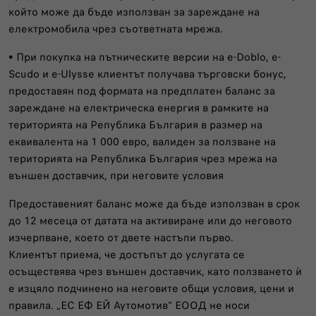
който може да бъде използван за зареждане на
електромобила чрез съответната мрежа.
• При покупка на пътническите версии на e-Doblo, e-
Scudo и e-Ulysse клиентът получава търговски бонус,
предоставян под формата на предплатен баланс за
зареждане на електрическа енергия в рамките на
територията на Република България в размер на
еквивалента на 1 000 евро, валиден за ползване на
територията на Република България чрез мрежа на
външен доставчик, при неговите условия
Предоставеният баланс може да бъде използван в срок
до 12 месеца от датата на активиране или до неговото
изчерпване, което от двете настъпи първо.
Клиентът приема, че достъпът до услугата се
осъществява чрез външен доставчик, като ползването ѝ
е изцяло подчинено на неговите общи условия, цени и
правила. „ЕС ЕФ ЕЙ Аутомотив“ ЕООД не носи