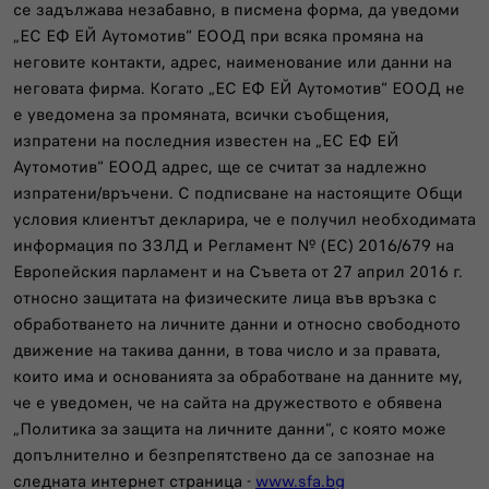
се задължава незабавно, в писмена форма, да уведоми
„ЕС ЕФ ЕЙ Аутомотив“ ЕООД при всяка промяна на
неговите контакти, адрес, наименование или данни на
неговата фирма. Когато „ЕС ЕФ ЕЙ Аутомотив“ ЕООД не
е уведомена за промяната, всички съобщения,
изпратени на последния известен на „ЕС ЕФ ЕЙ
Аутомотив“ ЕООД адрес, ще се считат за надлежно
изпратени/връчени. С подписване на настоящите Общи
условия клиентът декларира, че е получил необходимата
информация по ЗЗЛД и Регламент № (EC) 2016/679 на
Европейския парламент и на Съвета от 27 април 2016 г.
относно защитата на физическите лица във връзка с
обработването на личните данни и относно свободното
движение на такива данни, в това число и за правата,
които има и основанията за обработване на данните му,
че е уведомен, че на сайта на дружеството е обявена
„Политика за защита на личните данни“, с която може
допълнително и безпрепятствено да се запознае на
следната интернет страница -
www.sfa.bg