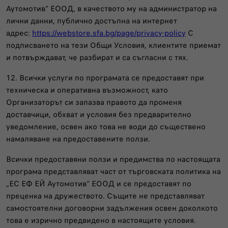
Аутомотив“ ЕООД, в качеството му на администратор на
лични данни, публично достъпна на интернет
адрес:
https://webstore.sfa.bg/page/privacy-policy
С
подписването на тези Общи Условия, клиентите приемат
и потвърждават, че разбират и са съгласни с тях.
12. Всички услуги по програмата се предоставят при
техническа и оперативна възможност, като
Организаторът си запазва правото да променя
доставчици, обхват и условия без предварително
уведомление, освен ако това не води до съществено
намаляване на предоставените ползи.
Всички предоставяни ползи и предимства по настоящата
програма представляват част от търговската политика на
„ЕС ЕФ ЕЙ Аутомотив“ ЕООД и се предоставят по
преценка на дружеството. Същите не представляват
самостоятелни договорни задължения освен доколкото
това е изрично предвидено в настоящите условия.