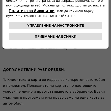
достъпа до зарядна инфраструктура.
Заместващият автомобил се предоставя при наличие на
предварителна заявка и спрямо наличността на
автомобили в „ЕС ЕФ ЕЙ Аутомотив“ ЕООД.
з/ 20 % отстъпка от всички оригинални аксесоари на FIAT
Аксесоарите могат да бъдат закупени директно от
магазините ни в страната. Отстъпката не важи за
поръчки от онлайн магазина на марката.
ДОПЪЛНИТЕЛНИ РАЗПОРЕДБИ
:
1. Клиентската карта се издава за конкретен автомобил
и ползвател. Ползването на картата по настоящите
условия е лично и преотстъпването е забранено. Всеки
участник в програмата има право само на една карта за
автомобил.