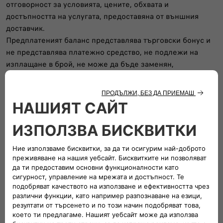
отговорност за условията, цените, обхвата и
достъпността на услугата, предоставяна от външния
доставчик.
Предплатеният баланс представлява търговски бонус и
не представлява платежно средство, не подлежи на
изплащане в брой, не може да бъде заменян,
прехвърлян или осребряван, както и не може да се
използва за други цели извън посочените.
След изчерпване на предоставения баланс или изтичане
на срока по-горе клиентът може да продължи да
използва същата услуга при условията и по цените,
определени от съответния външен доставчик.
ж/ предоставяне на заместващ автомобил за до 10 дни
еднократно – валидно за електрическите версии на
моделите 500, 600 и Grande Panda.
Услугата е предназначена за клиенти, които планират
по-дълго пътуване и се нуждаят от автомобил с ДВГ
поради специфични изисквания, свързани с пробега или