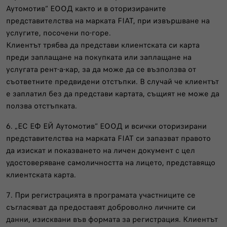
Аутомотив“ ЕООД както и в оторизираните
представителства на марката FIAT, при извършване на
услугите, посочени по-горе.
Клиентът трябва да представи клиентската си карта
преди заплащане на покупката или заплащане на
услугата рент-а-кар, за да може да се възползва от
съответните предвидени отстъпки. В случай че клиентът
е заплатил без да представи картата, същият не може да
ползва отстъпката.
6. „ЕС ЕФ ЕЙ Аутомотив“ ЕООД и всички оторизирани
представителства на марката FIAT си запазват правото
да изискат и показването на личен документ с цел
удостоверяване самоличността на лицето, представящо
клиентската карта.
7. При регистрацията в програмата участниците се
съгласяват да предоставят доброволно личните си
данни, изисквани във формата за регистрация. Клиентът