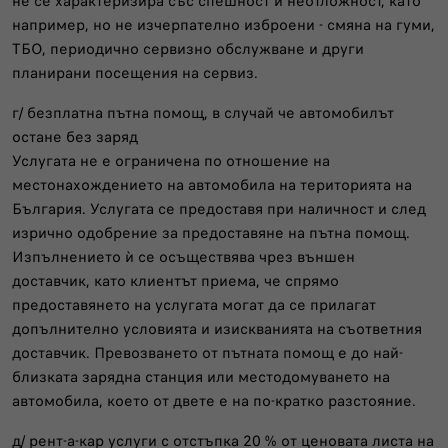
не се характеризира със спешност и неотложност, като
например, но не изчерпателно изброени - смяна на гуми,
ТБО, периодично сервизно обслужване и други
планирани посещения на сервиз.
г/ безплатна пътна помощ, в случай че автомобилът
остане без заряд
Услугата не е ограничена по отношение на
местонахождението на автомобила на територията на
България. Услугата се предоставя при наличност и след
изрично одобрение за предоставяне на пътна помощ.
Изпълнението ѝ се осъществява чрез външен
доставчик, като клиентът приема, че спрямо
предоставянето на услугата могат да се прилагат
допълнително условията и изискванията на съответния
доставчик. Превозването от пътната помощ е до най-
близката зарядна станция или местодомуването на
автомобила, което от двете е на по-кратко разстояние.
д/ рент-а-кар услуги с отстъпка 20 % от ценовата листа на