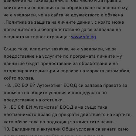
движение на такива данни, в това число и за правата,
които има и основанията за обработване на данните му,
че е уведомен, че на сайта на дружеството е обявена
„Политика за защита на личните данни“, с която може
допълнително и безпрепятствено да се запознае на
следната интернет страница -
www.sfa.bg
Също така, клиентът заявява, че е уведомен, че за
предоставяне на услугите по програмата личните му
данни ще бъдат предоставени за обработване и на
оторизираните дилъри и сервизи на марката автомобил,
който ползва.
- 8. „ЕС ЕФ ЕЙ Аутомотив“ ЕООД си запазва правото за
промяна на общите условия и процедурата по
предоставяне на отстъпки.
9. „ЕС ЕФ ЕЙ Аутомотив“ ЕООД има също така
неотменимото право да прекрати действието на картите,
като обяви това по подходящ за клиентите начин.
10. Валидните и актуални Общи условия са винаги само