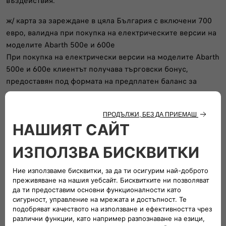
въздействия.
ж/ карта за зареждане в цяла България с включени 700
евро, валидна при покупка на електрическите версии на
моделите Abarth 500е и 600е
При покупка на електрически версии на моделите Abarth
500e и 600e клиентът получава търговски бонус,
предоставян под формата на предплатен баланс за
зареждане на електрическа енергия в рамките на
територията на Република България.
Търговският бонус осигурява достъп до услуга,
предоставяна от външен доставчик, като включва
предплатен баланс в размер на еквивалента на 700 евро,
който може да бъде използван за зареждане на
електромобила чрез съответната мрежа.
Предоставеният баланс може да бъде използван в срок
до 12 (дванадесет) месеца от датата на активиране или
до неговото изчерпване, което от двете настъпи първо.