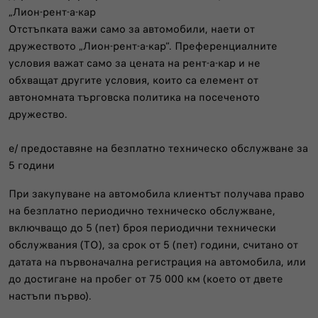
„Лион-рент-а-кар
Отстъпката важи само за автомобили, наети от
дружеството „Лион-рент-а-кар“. Преференциалните
условия важат само за цената на рент-а-кар и не
обхващат другите условия, които са елемент от
автономната търговска политика на посеченото
дружество.
e/ предоставяне на безплатно техническо обслужване за
5 години
При закупуване на автомобила клиентът получава право
на безплатно периодично техническо обслужване,
включващо до 5 (пет) броя периодични технически
обслужвания (ТО), за срок от 5 (пет) години, считано от
датата на първоначална регистрация на автомобила, или
до достигане на пробег от 75 000 км (което от двете
настъпи първо).