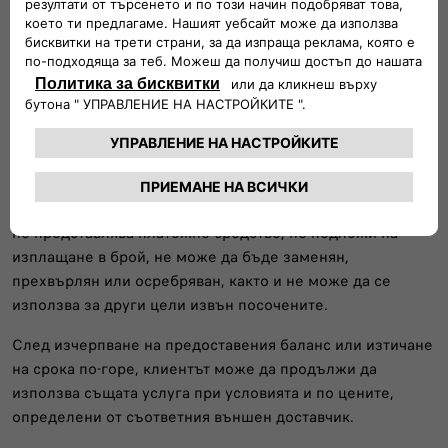
Клиентът приема, че достъпът до услугата се
осъществява чрез външен доставчик, като ползването ѝ
е изцяло подчинено на неговите общи условия, цени и
правила. „ЕС ЕФ ЕЙ Аутомотив“ ЕООД не носи
отговорност за условията, цените, обхвата и
достъпността на услугата, предоставяна от външния
доставчик.
Предплатеният баланс представлява търговски бонус и
не представлява платежно средство, не подлежи на
изплащане в брой, не може да бъде заменян,
прехвърлян или осребряван, както и не може да се
използва за други цели извън посочените.
След изчерпване на предоставения баланс или изтичане
на срока по-горе, клиентът може да продължи да
използва същата услуга при условията и по цените,
определени от съответния външен доставчик.