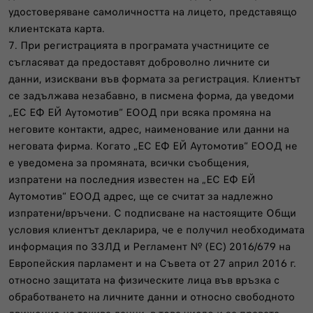
удостоверяване самоличността на лицето, представящо
клиентската карта.
7. При регистрацията в програмата участниците се
съгласяват да предоставят доброволно личните си
данни, изисквани във формата за регистрация. Клиентът
се задължава незабавно, в писмена форма, да уведоми
„ЕС ЕФ ЕЙ Аутомотив“ ЕООД при всяка промяна на
неговите контакти, адрес, наименование или данни на
неговата фирма. Когато „ЕС ЕФ ЕЙ Аутомотив“ ЕООД не
е уведомена за промяната, всички съобщения,
изпратени на последния известен на „ЕС ЕФ ЕЙ
Аутомотив“ ЕООД адрес, ще се считат за надлежно
изпратени/връчени. С подписване на настоящите Общи
условия клиентът декларира, че е получил необходимата
информация по ЗЗЛД и Регламент № (EC) 2016/679 на
Европейския парламент и на Съвета от 27 април 2016 г.
относно защитата на физическите лица във връзка с
обработването на личните данни и относно свободното