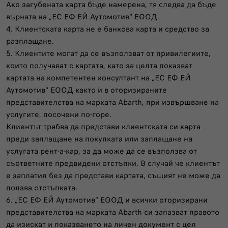
Ако загубената карта бъде намерена, тя следва да бъде
върната на „ЕС ЕФ ЕЙ Аутомотив“ ЕООД.
4. Клиентската карта не е банкова карта и средство за
разплащане.
5. Клиентите могат да се възползват от привилегиите,
които получават с картата, като за целта показват
картата на компетентен консултант на „ЕС ЕФ ЕЙ
Аутомотив“ ЕООД както и в оторизираните
представителства на марката Abarth, при извършване на
услугите, посочени по-горе.
Клиентът трябва да представи клиентската си карта
преди заплащане на покупката или заплащане на
услугата рент-а-кар, за да може да се възползва от
съответните предвидени отстъпки. В случай че клиентът
е заплатил без да представи картата, същият не може да
ползва отстъпката.
6. „ЕС ЕФ ЕЙ Аутомотив“ ЕООД и всички оторизирани
представителства на марката Abarth си запазват правото
да изискат и показването на личен документ с цел