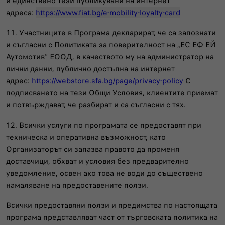
и единствено тези публикувани на интернет
адреса:
https://www.fiat.bg/e-mobility-loyalty-card
11. Участниците в Програма декларират, че са запознати
и съгласни с Политиката за поверителност на „ЕС ЕФ ЕЙ
Аутомотив“ ЕООД, в качеството му на администратор на
лични данни, публично достъпна на интернет
адрес:
https://webstore.sfa.bg/page/privacy-policy
С
подписването на тези Общи Условия, клиентите приемат
и потвърждават, че разбират и са съгласни с тях.
12. Всички услуги по програмата се предоставят при
техническа и оперативна възможност, като
Организаторът си запазва правото да променя
доставчици, обхват и условия без предварително
уведомление, освен ако това не води до съществено
намаляване на предоставените ползи.
Всички предоставяни ползи и предимства по настоящата
програма представляват част от търговската политика на