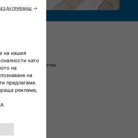
ас
с на Ес Еф Ей Аутомотив.