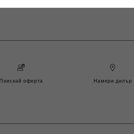
Поискай оферта
Намери дилър