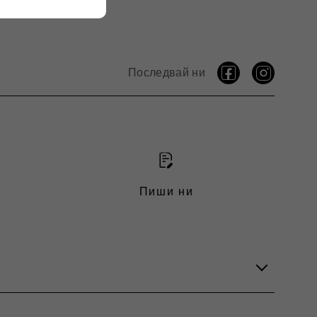
Последвай ни
Пиши ни