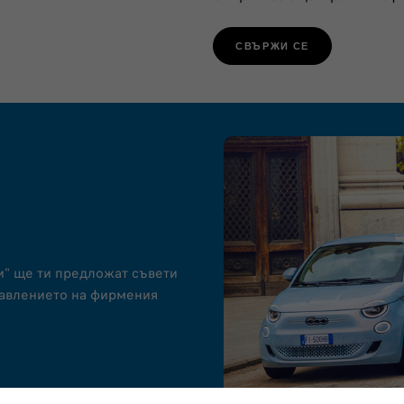
СВЪРЖИ СЕ
и" ще ти предложат съвети
равлението на фирмения