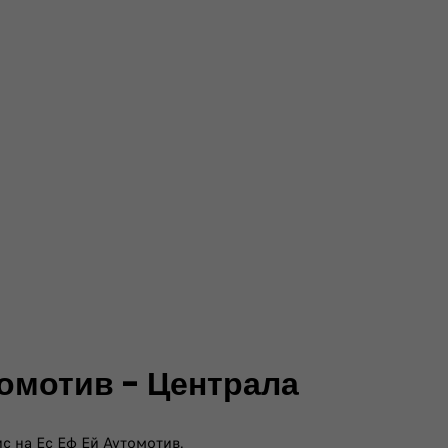
омотив - Централа
с на Ес Еф Ей Аутомотив.