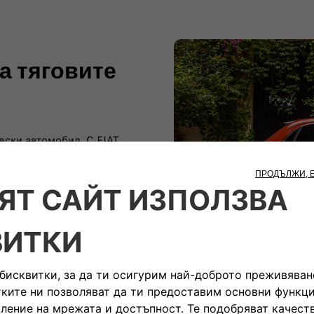
а тяговите
ески автомобил. С FIAT
е в края на техния живот.