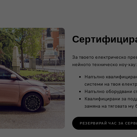
Сертифицир
За твоето електрическо прев
нейното техническо ноу-хау:
Напълно квалифицирани
системи на твоя елект
Напълно оборудвани с
Квалифицирани за подд
замяна на тяговата му 
РЕЗЕРВИРАЙ ЧАС ЗА СЕРВ