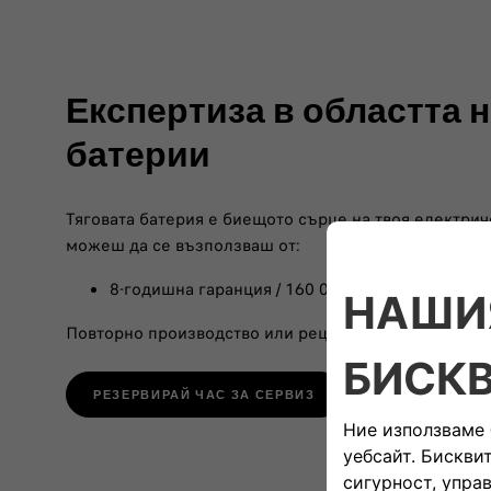
Експертиза в областта н
батерии
Тяговата батерия е биещото сърце на твоя електрич
можеш да се възползваш от:
8-годишна гаранция / 160 000 км
Повторно производство или рециклиране на батериит
РЕЗЕРВИРАЙ ЧАС ЗА СЕРВИЗ