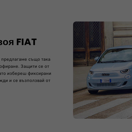
воя FIAT
е предлагаме също така
шофиране. Защити се от
като избереш фиксирани
жди и се възползвай от