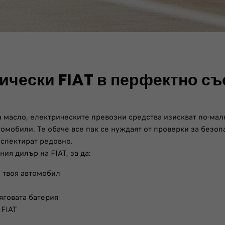
ически FIAT в перфектно съ
а масло, електрическите превозни средства изискват по-ма
мобили. Те обаче все пак се нуждаят от проверки за безопа
нспектират редовно.
я дилър на FIAT, за да:
 твоя автомобил
говата батерия
 FIAT