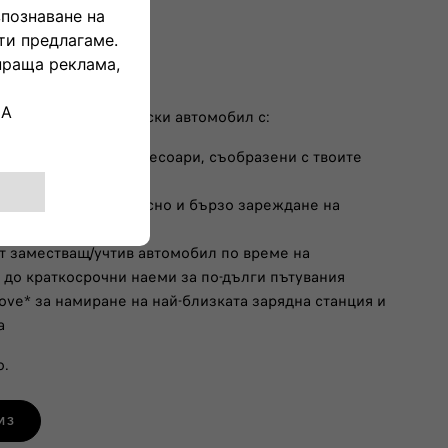
ения
 на твоя електрически автомобил с:
 за зареждане и аксесоари, съобразени с твоите
заряден модул за лесно и бързо зареждане на
от заместващ/учтив автомобил по време на
до краткосрочни наеми за по-дълги пътувания
e* за намиране на най-близката зарядна станция и
а
о.
ИЗ