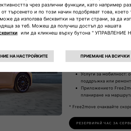
Услуги и реш
Използвай пълния потенциал
Пълна гама от решения
нужди
Инсталация на стенен 
колата у дома
Услуги за мобилност: 
поддръжка или ремонт 
Приложението Free2mov
планиране на маршрут
* Free2move очаквайте скор
РЕЗЕРВИРАЙ ЧАС ЗА СЕРВ