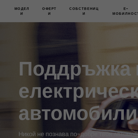
МОДЕЛ
ОФЕРТ
СОБСТВЕНИЦ
Е-
И
И
И
МОБИЛНОС
Поддръжка 
електричес
автомобили
Никой не познава по-добре твоя автомоб