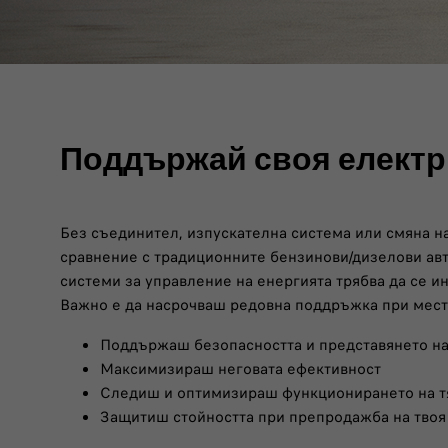
Поддържай своя електр
Без съединител, изпускателна система или смяна н
сравнение с традиционните бензинови/дизелови авто
системи за управление на енергията трябва да се и
Важно е да насрочваш редовна поддръжка при местни
Поддържаш безопасността и представянето на
Максимизираш неговата ефективност
Следиш и оптимизираш функционирането на тя
Защитиш стойността при препродажба на твоя