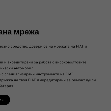
ана мрежа
озно средство, довери се на мрежата на FIAT и
 и акредитирани за работа с високоволтовите
рически автомобил
ъс специализирани инструменти на FIAT
ръжка на твоя FIAT и акредитирани за ремонт и/или
батерия
ИЗ