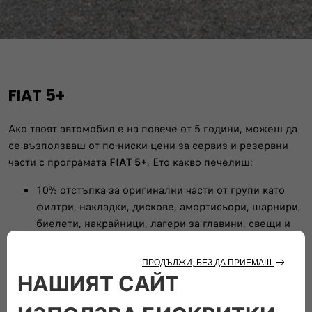
FIAT 5+
Ако твоят автомобил е на повече от 5 години, можеш да
се възползваш от по-ниски цени за сервиз и резервни
части с програмата
FIAT 5+
. Ето какво печелиш:
10% отстъпка за оригинални части от групи като
филтри, накладки, дискове, амортисьори, шарнири,
биелети, накрайници, лагери за главини, свещи и
бобини, носачи и втулки
Отстъпка от цената на труда (в зависимост от
сервиза)
Възможност да използваш
EUROREPAR
– части,
одобрени от FIAT, които могат да бъдат до 50% по-