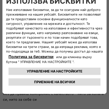
изгодни от оригиналните
2 години гаранция за резервните части и
извършения ремонт (за физически лица)
С FIAT получаваш сигурна и качествена поддръжка –
оторизирани сервизи, обучени специалисти и модерно
оборудване, на което можеш да разчиташ.
И още нещо важно:
20 оторизирани сервиза на FIAT
Няма значение откъде е купен автомобилът ти –
обслужването е достъпно за всички
С програмата
FIAT 5+
имаш много начини да спестиш,
без да правиш компромис с качеството – нито за колата
си, нито за себе си