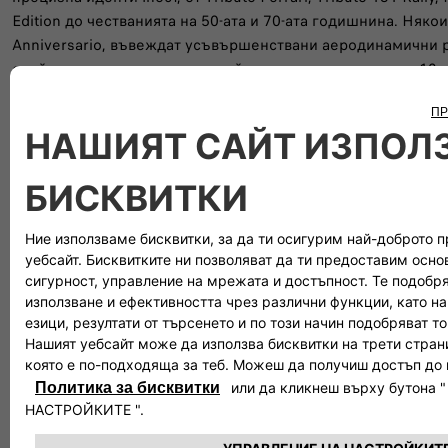
Edition до честванията на 50-ата и 70-ата годишнина. Някои
Anniversario, въвеждат усъвършенствани аеродинамични
спойлер с променлива настройка, ръчно регулируем в 12 п
адаптира притискателната сила към условията на шофиране
Turbo T-Jet (1368 куб. см) е непрекъснато усъвършенстван
пускането си на пазара той предлага 135 к.с. и 180 Нм, н
увеличава до 190 к.с. на екстремния 695 Biposto. Подобре
двигателя: най-мощните версии получават по-ниско окачва
с 284 мм вентилирани дискове, гуми 205/40 и тунинг ком
esseesse. Комплектът Koni, който използва амортисьори F
затихване, осигурява прецизно управление както на пътя, т
Отличителният елемент на всеки Abarth остава звукът, от 
Monza и Record Modena до титаниевите накрайници Akrapov
придават на малкия Scorpion неповторим тон.
FIAT 500e (2020)