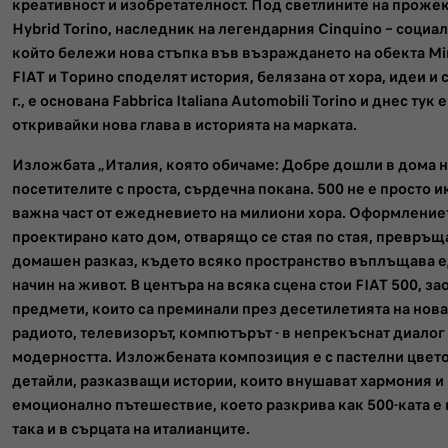
креативност и изобретателност. Под светлините на прожек
Hybrid Torino, наследник на легендарния Cinquino – социа
който бележи нова стъпка във възраждането на обекта Mira
FIAT и Торино споделят история, белязана от хора, идеи и 
г., е основана Fabbrica Italiana Automobili Torino и днес тук
откривайки нова глава в историята на марката.
Изложбата „Италия, която обичаме: Добре дошли в дома н
посетителите с проста, сърдечна покана. 500 не е просто и
важна част от ежедневието на милиони хора. Оформлениет
проектирано като дом, отварящо се стая по стая, превръща
домашен разказ, където всяко пространство въплъщава е
начин на живот. В центъра на всяка сцена стои FIAT 500, з
предмети, които са преминали през десетилетията на новат
радиото, телевизорът, компютърът - в непрекъснат диалог
модерността. Изложбената композиция е с пастелни цвето
детайли, разказващи истории, които внушават хармония и п
емоционално пътешествие, което разкрива как 500-ката е 
така и в сърцата на италианците.