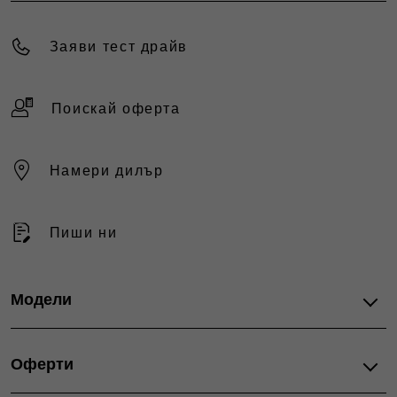
Заяви тест драйв
Поискай оферта
Намери дилър
Пиши ни
Модели
ГАМА
Оферти
500 Electric
600