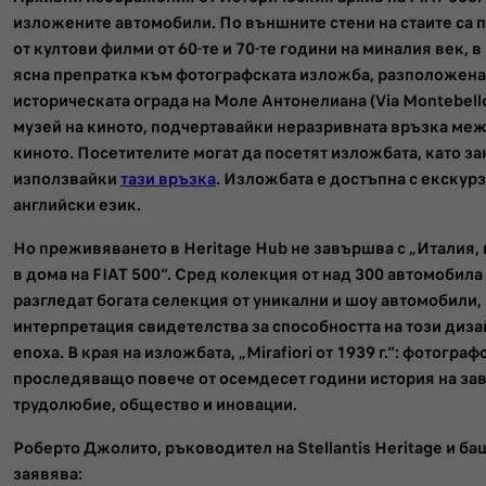
изложените автомобили. По външните стени на стаите са
от култови филми от 60-те и 70-те години на миналия век, в
ясна препратка към фотографската изложба, разположена
историческата ограда на Моле Антонелиана (Via Montebell
музей на киното, подчертавайки неразривната връзка межд
киното. Посетителите могат да посетят изложбата, като зак
използвайки
тази връзка
. Изложбата е достъпнa с екскур
английски език.
Но преживяването в Heritage Hub не завършва с „Италия,
в дома на FIAT 500“. Сред колекция от над 300 автомобила
разгледат богата селекция от уникални и шоу автомобили,
интерпретация свидетелства за способността на този диза
епоха. В края на изложбата, „Mirafiori от 1939 г.“: фотогр
проследяващо повече от осемдесет години история на зав
трудолюбие, общество и иновации.
Роберто Джолито, ръководител на Stellantis Heritage и баща
заявява: