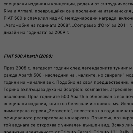
специални издания и концепции, родени от сътрудничество 
Riva и Armani, превръщайки се в посланик на италианския д
FIAT 500 е спечелил над 40 международни награди, вклю
„Автомобил на годината 2008“, „Compasso d’Oro“ за 2011 г
дизайн на годината“ за 2009 г.
FIAT 500 Abarth (2008)
През 2008 г., петдесет години след легендарните тунинг м
ражда Abarth 500 - наследник на „малките, но свирепи“ мод
години на миналия век. Подобно на своя предшественик, 
Торино въплъщава духа на Scorpion: компактен, агресивен
еволюция. През годините 500 Abarth е обновяван с все п
специални издания, които са белязали историята му. Изло
лимитирана версия „Zerocento“, посветена на годишнината
официалното рестартиране на марката. По-нисък, по-широк
той веднага се откроява с уникален външен вид. Всяко л
прецизна идентичност, от Tributo Ferrari, Tributo 131 Rally, 