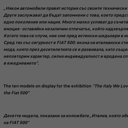
„Някои автомобили правят история със своите технически
Други заслужават да бъдат запомнени с това, което предс
едно поколение или нация. Много малко успяват да съчетая
емоция - оставяйки незаличим отпечатък, който надхвърля
Когато това се случи, ние сме пред истински шедьоври в и
Сред тях със сигурност е FIAT 500: икона на италиански ст
мода, която през десетилетията се е развивала, като същ
неповторим характер, силна индивидуалност и вродена спо
в ежедневието“.
The ten models on display for the exhibition
“The Italy We Lo
the Fiat 500”
Десетте модела, показани за изложбата „Италия, която о
на FIAT 500“