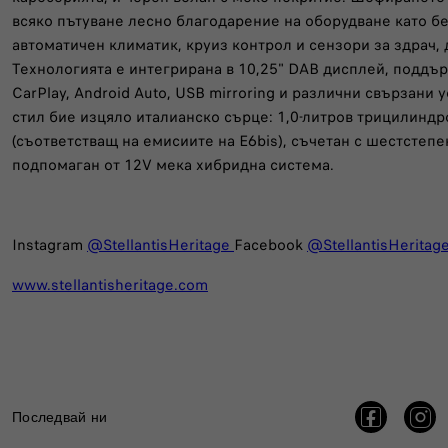
всяко пътуване лесно благодарение на оборудване като б
автоматичен климатик, круиз контрол и сензори за здрач,
Технологията е интегрирана в 10,25" DAB дисплей, подд
CarPlay, Android Auto, USB mirroring и различни свързани 
стил бие изцяло италианско сърце: 1,0-литров трицилиндров
(съответстващ на емисиите на E6bis), съчетан с шестстепе
подпомаган от 12V мека хибридна система.
Instagram
@StellantisHeritage
Facebook
@StellantisHeritag
www.stellantisheritage.com
Последвай ни