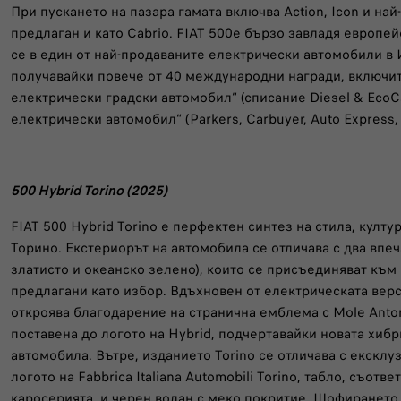
При пускането на пазара гамата включва Action, Icon и най
предлаган и като Cabrio. FIAT 500e бързо завладя европе
се в един от най-продаваните електрически автомобили в 
получавайки повече от 40 международни награди, включит
електрически градски автомобил“ (списание Diesel & EcoC
електрически автомобил“ (Parkers, Carbuyer, Auto Express, 
500 Hybrid Torino (2025)
FIAT 500 Hybrid Torino е перфектен синтез на стила, култу
Торино. Екстериорът на автомобила се отличава с два впе
златисто и океанско зелено), които се присъединяват към
предлагани като избор. Вдъхновен от електрическата верс
откроява благодарение на странична емблема с Mole Anton
поставена до логото на Hybrid, подчертавайки новата хиб
автомобила. Вътре, изданието Torino се отличава с ексклу
логото на Fabbrica Italiana Automobili Torino, табло, съотв
каросерията, и черен волан с меко покритие. Шофирането 