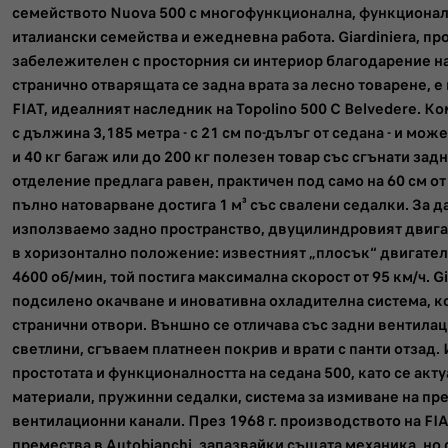
семейството Nuova 500 с многофункционална, функционал
италиански семейства и ежедневна работа. Giardiniera, п
забележителен с просторния си интериор благодарение на 
странично отварящата се задна врата за лесно товарене, е
FIAT, идеалният наследник на Topolino 500 C Belvedere. Ко
с дължина 3,185 метра - с 21 см по-дълъг от седана - и мо
и 40 кг багаж или до 200 кг полезен товар със сгънати зад
отделение предлага равен, практичен под само на 60 см от
пълно натоварване достига 1 м³ със свалени седалки. За д
използваемо задно пространство, двуцилиндровият двигат
в хоризонтално положение: известният „плосък“ двигател. 
4600 об/мин, той постига максимална скорост от 95 км/ч. Gi
подсилено окачване и иновативна охладителна система, к
странични отвори. Външно се отличава със задни вентил
светлини, сгъваем платнеен покрив и врати с панти отзад.
простотата и функционалността на седана 500, като се акт
материали, пружинни седалки, система за измиване на пр
вентилационни канали. През 1968 г. производството на FIAT
премества в Autobianchi, запазвайки същата механика, но 