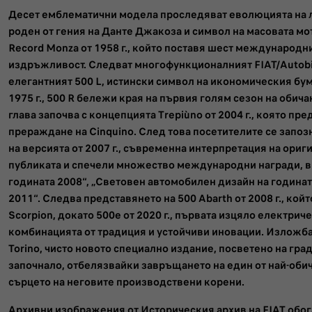
Десет емблематични модела проследяват еволюцията на лег
роден от гения на Данте Джакоза и символ на масовата мо
Record Monza от 1958 г., който поставя шест международни
издръжливост. Следват многофункционалният FIAT/Autobian
елегантният 500 L, истински символ на икономическия бу
1975 г., 500 R бележи края на първия голям сезон на оби
глава започва с концепцията Trepiùno от 2004 г., която п
прераждане на Cinquino. След това посетителите се запозн
на версията от 2007 г., съвременна интерпретация на ориг
публиката и спечели множество международни награди, 
годината 2008“, „Световен автомобилен дизайн на годинат
2011“. Следва представянето на 500 Abarth от 2008 г., кой
Scorpion, докато 500e от 2020 г., първата изцяло електри
комбинацията от традиция и устойчиви иновации. Изложба
Torino, чисто новото специално издание, посветено на град
започнало, отбелязвайки завръщането на един от най-обич
сърцето на неговите производствени корени.
Архивни изображения от Историческия архив на FIAT обог