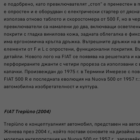
е подобрено, като превключвателят „стоп“ е преместен в п
е опростен и е оборудван с електрически стартер от дясна
използва отново таблото и скоростомера от 500 F, но в ч
превключватели са намалени до два, включващи осветлени
покрити с гладка винилова кожа, задната облегалка е фикс
има ергономична кръгла дръжка. Вътрешните дръжки на 
елементи от F и L с опростени, функционални покрития. В
детайли. Новото лого на FIAT се появява на решетката и ка
перфорираните джанти с четири прореза са използвани с 
капачки. Произвеждан до 1975 г. в Термини Имерезе с пов
FIAT 500 R е последната еволюция на Nuova 500 от 1957 г.
автомобилна изобретателност и култура.
FIAT Trepiùno (2004)
Trepiùno е концептуалният автомобил, представен на авт
Женева през 2004 г., който постави основите на дизайна на
модерна интерпретация на Nuova 500 от 1957 г., запазва