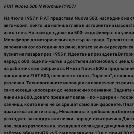
FIAT Nuova 500 N Normale (1957)
На 4 юли 1957 г. FIAT представя Nuova 500, наследник на с
автомобил, който ще напише глава в историята на масоват
извън нея. На този ден десетки 500-ки дефилират по улици
Мирафиори до историческия център на града. Проектът за
започва няколко години по-рано, когато всички ресурси са
пуснат на пазара през 1955 г. Идеята на президента Витор
наред с 600, още по-малък и достъпен автомобил, с цена, 
на работник във фабриката. Името Nuova 500 е предназнач
предишния FIAT 500, по-известен като „Topolino“, въпреки
различен. Технологичните иновации са извлечени от опита и
самоносеща каросерия до независимо окачване. Задната 
линии на 600, докато предният капак – по-модерен – покри
калници, които вече не се срещат само при фаровете. Плат
вратите са с панти отзад. Механиката е трябвало да бъде о
разходите за поддръжка ниски: поради тази причина Дан
нов, задно разположен, въздушно охлаждан двуцилиндро
работен обем от 479 куб. см произвежда 13 к.с. при 4000 