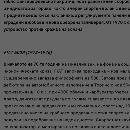
табло с антирефлексно покритие, нов правоъгълен скорост
и индикатор за гориво, както и черен спортен волан с две с
Предните седалки се накланяха, а регулируемите панели н
вградени джобове и нова оребрена тапицерия. От 1970 г. 
устройство против кражба на волана.
FIAT 500R (1972–1975)
В началото на 70-те години
на миналия век, на фона на со
икономическата криза, FIAT започва прехода към нов малъ
същевременно запазва философията на 500. Затова през 19
дебютира на автомобилното изложение в Торино с нов 594
произвеждащ 18 к.с. при 4000 об/мин и карбуратор Weber 
Abarth, двигателят предлага по-голяма гъвкавост и по-пла
превключване на предавките и максимална скорост над 10
предателно число на крайното предаване в стил спортен 
полуоси за подобряване на надеждността. Скоростната ку
синхронизатор, е монтирана на по-здрава и леснодостъпн