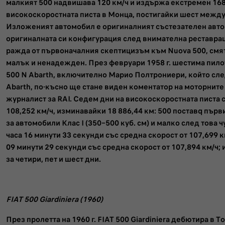
малкият 500 надвишава 120 км/ч и издържа екстремен 168-
високоскоростната писта в Монца, постигайки шест межд
Изложеният автомобил е оригиналният състезателен авто
оригиналната си конфигурация след внимателна реставра
ражда от първоначалния скептицизъм към Nuova 500, смят
малък и ненадежден. През февруари 1958 г. шестима пилот
500 N Abarth, включително Марио Полтрониери, който след
Abarth, по-късно ще стане виден коментатор на моторните
журналист за RAI. Седем дни на високоскоростната писта 
108,252 км/ч, изминавайки 18 886,44 км: 500 поставq пъ
за автомобили Клас I (350–500 куб. см) и малко след това ч
часа 16 минути 33 секунди със средна скорост от 107,699 км
09 минути 29 секунди със средна скорост от 107,894 км/ч;
за четири, пет и шест дни.
FIAT 500 Giardiniera (1960)
През пролетта на 1960 г. FIAT 500 Giardiniera дебютира в 