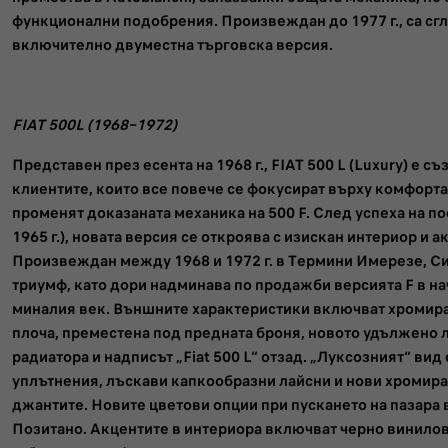
функционални подобрения. Произвеждан до 1977 г., са сгл
включително двуместна търговска версия.
FIAT 500L (1968–1972)
Представен през есента на 1968 г., FIAT 500 L (Luxury) е съ
клиентите, които все повече се фокусират върху комфорта 
променят доказаната механика на 500 F. След успеха на п
1965 г.), новата версия се откроява с изискан интериор и а
Произвеждан между 1968 и 1972 г. в Термини Имерезе, Си
триумф, като дори надминава по продажби версията F в нач
миналия век. Външните характеристики включват хромира
плоча, преместена под предната броня, новото удължено л
радиатора и надписът „Fiat 500 L“ отзад. „Луксозният“ ви
уплътнения, лъскави капкообразни лайсни и нови хромир
джантите. Новите цветови опции при пускането на пазара
Позитано. Акцентите в интериора включват черно винилов