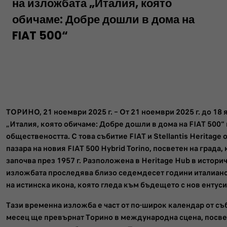
на изложбата „Италия, която
обичаме: Добре дошли в дома на
FIAT 500“
ТОРИНО, 21 ноември 2025 г. – От 21 ноември 2025 г. до 18 
„Италия, която обичаме: Добре дошли в дома на FIAT 500“
обществеността. С това събитие FIAT и Stellantis Heritage
пазара на новия FIAT 500 Hybrid Torino, посветен на града,
започва през 1957 г. Разположена в Heritage Hub в историч
изложбата проследява близо седемдесет години италианс
на истинска икона, която гледа към бъдещето с нов ентус
Тази временна изложба е част от по-широк календар от съ
месец ще превърнат Торино в международна сцена, посве