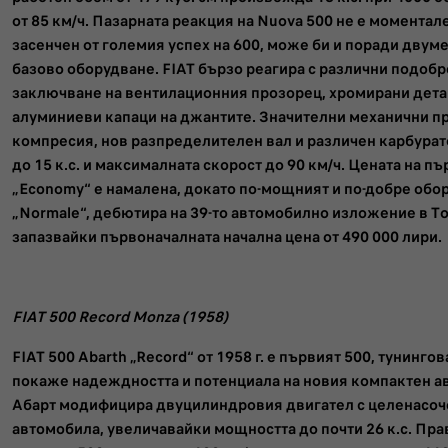
от 85 км/ч. Пазарната реакция на Nuova 500 не е моментал
засенчен от големия успех на 600, може би и поради двум
базово оборудване. FIAT бързо реагира с различни подобр
заключване на вентилационния прозорец, хромирани дета
алуминиеви капаци на джантите. Значителни механични пр
компресия, нов разпределителен вал и различен карбурат
до 15 к.с. и максималната скорост до 90 км/ч. Цената на п
„Economy“ е намалена, докато по-мощният и по-добре обо
„Normale“, дебютира на 39-то автомобилно изложение в Тор
запазвайки първоначалната начална цена от 490 000 лири.
FIAT 500 Record Monza (1958)
FIAT 500 Abarth „Record“ от 1958 г. е първият 500, тунингов
покаже надеждността и потенциала на новия компактен ав
Абарт модифицира двуцилиндровия двигател с целенасоч
автомобила, увеличавайки мощността до почти 26 к.с. Пр