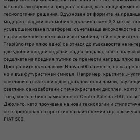
като кръгли фарове и предната значка, като същевременн
технологични решения. Вдъхновен от формите на предишн
модерен градски автомобил с дължина само 3,3 метра, пос
усъвършенствана платформа, съчетаваща високоякостнa с
на съвременните компактни автомобили, той е с двигател
Trepiùno (три плюс едно) се отнася до гъвкавостта на инт
две удобни предни седалки, задна седалка, която получава
седалката на предния пътник се премести напред, плюс ав
Препратките към славния Nuova 500 са много, но са прео
но и във футуристичен смисъл. Например, кръглите „мул
светлини са съчетани с две допълнителни лампи, служещи 
светлини са изработени с течнокристални дисплеи, които
Това, което е било замислено от Centro Stile на FIAT, тог
Джолито, като проучване на нови технологии и стилистичн
се е превърнало в прототип на най-големия търговски успе
FIAT 500.