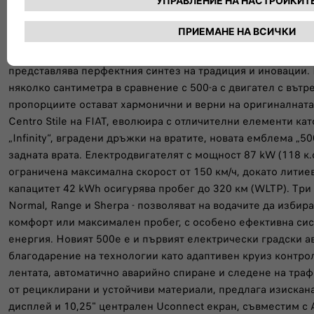
През 2020 г., повече от шестдесет години след раждането 
отвори нова глава с Nuova 500e, първият автомобил на ма
електрическо превозно средство. Символ на устойчива и 
произвежда в историческия завод Mirafiori в Торино, изцял
представлява перфектния синтез на традиция и иновации. 
няколко сантиметра в сравнение с 500-а с двигател с вътр
пропорциите остават хармонични и верни на оригиналната
Centro Stile на FIAT, еволюира с отличителни елементи ка
„Infinity“, вградени дръжки на вратите, новата емблема „5
задната врата. Електродвигателят с мощност 87 kW (118 к.
ограничена максимална скорост от 150 км/ч, докато литие
капацитет 42 kWh осигурява пробег до 320 км (WLTP). Тр
Normal, Range и Sherpa - позволяват на водачите да избир
комфорт или максимален пробег, с особено ефективна сис
енергия. Новият 500e е и първият електрически градски а
благодарение на технологии като адаптивен круиз контро
лентата, автоматично аварийно спиране и следене на траф
от рециклирани и устойчиви материали, предлага изискана
дисплей и 10,25" централен Uconnect екран, съвместим с A