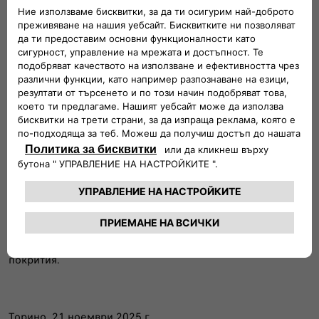
FIAT 500 Hybrid ICON: Където технологиите срещат
изтънчеността
ICON е в центъра на гамата и въплъщава перфектната
комбинация от технологии, комфорт и градски чар. Това
е най-универсалният и модерен хибриден градски
автомобил на FIAT: готин, свързан и комфортен израз на
духа на 500.
FIAT 500 Hybrid LA PRIMA: Върховният израз на
елегантност и ексклузивност
На върха на гамата е LA PRIMA, флагманското ниво на
оборудване, което съчетава неповторимия чар на 500 с
най-ексклузивните характеристики и първокласни
покрития.
Торино, 21 ноември 2025 г.