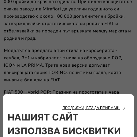
000 бройки до края на годината. При пълен капацитет се
очаква заводът в Mirafiori да увеличи годишното си
производство с около 100 000 допълнителни бройки,
затвърждавайки стратегическата си роля за FIAT и
отбелязвайки за пореден път връзката между марката и
родния ѝ град.
Моделът се предлага в три стила на каросерията -
хечбек, 3+1 и кабриолет - с нива на оборудване POP,
ICON и LA PRIMA. Трите нови версии допълват
лансиращата серия TORINO, почит към града, който
винаги е бил дом на FIAT.
FIAT 500 Hybrid POP: Празник на простотата и чара
Нивото на оборудване POP представлява най-чистия
израз на простотата на 500 Hybrid: есенциална, стилна и
функционална. Това е идеалният избор за тези, които
търсят семпла практичност, без да правят компромис с
индивидуалността си.