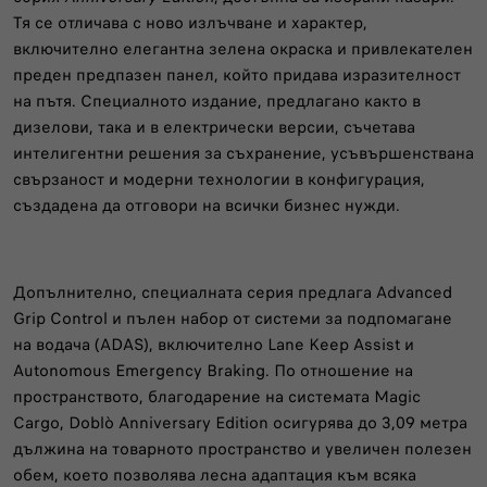
Тя се отличава с ново излъчване и характер,
включително елегантна зелена окраска и привлекателен
преден предпазен панел, който придава изразителност
на пътя. Специалното издание, предлагано както в
дизелови, така и в електрически версии, съчетава
интелигентни решения за съхранение, усъвършенствана
свързаност и модерни технологии в конфигурация,
създадена да отговори на всички бизнес нужди.
Допълнително, специалната серия предлага Advanced
Grip Control и пълен набор от системи за подпомагане
на водача (ADAS), включително Lane Keep Assist и
Autonomous Emergency Braking. По отношение на
пространството, благодарение на системата Magic
Cargo, Doblò Anniversary Edition осигурява до 3,09 метра
дължина на товарното пространство и увеличен полезен
обем, което позволява лесна адаптация към всяка