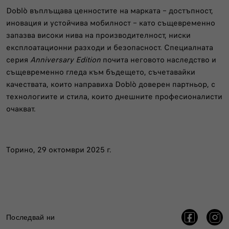
Doblò въплъщава ценностите на марката – достъпност,
иновация и устойчива мобилност – като същевременно
запазва високи нива на производителност, ниски
експлоатационни разходи и безопасност. Специалната
серия
Anniversary Edition
почита неговото наследство и
същевременно гледа към бъдещето, съчетавайки
качествата, които направиха Doblò доверен партньор, с
технологиите и стила, които днешните професионалисти
очакват.
Торино, 29 октомври 2025 г.
Последвай ни