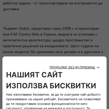
работна задача – от транспортиране на инструменти до
доставки.
Първият Doblò, представен през 2000 г. и проектиран
във FIAT Centro Stile в Торино, веднага се отличава с
интелигентна архитектура, щедро пространство и
практични решения за ежедневието. Шест години по-
късно моделът бе променен като дизайн и е удостоен с
престижната награда International Van of the Year,
затвърждавайки силата на излъчването си и
професионалната си ориентация.
Второто поколение, лансирано през 2010 г.,
представлява значителен напредък и затвърждава
двойната роля на Doblò – като надеждно работно
средство и практичен семеен автомобил.