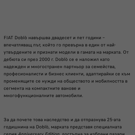
FIAT Doblò навършва двадесет и пет години –
впечатляващ път, който го превърна в един от най-
утвърдените и признати модели в гамата на марката. От
дебюта си през 2000 г. Doblò се е наложил като
надежден и многостранен партньор за семейства,
професионалисти и бизнес клиенти, адаптирайки се към
променящите се нужди на обществото и мобилността в
сегмента на компактните ванове и
многофункционалните автомобили.
За да почете това наследство и да отпразнува 25-ата
годишнина на Doblò, марката представя специалната
серия
Anniversary Edition
, достъпна за избрани пазари.