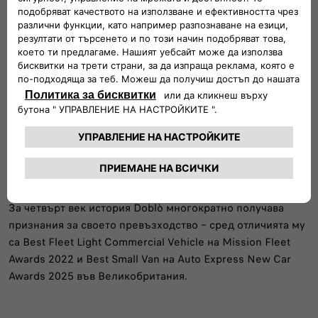
През 2022 г. се появява третото поколение, изградено
върху модулната платформа Stellantis EMP2, което
бележи повратен момент с въвеждането на
усъвършенствани системи за подпомагане на водача и –
за първи път – изцяло електрическо задвижване. С
появата на E-Doblò моделът прегръща прехода към
устойчива мобилност.
За четвърт век история Doblò многократно получава
признания за своето превъзходство – сред отличията му
са Best Fleet Light Commercial Vehicle на Mission Fleet
Awards 2022 и Best Small Van на Auto Express New Car
Awards 2025 във Великобритания.