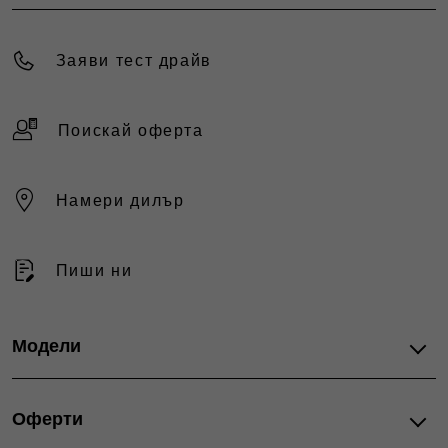
Заяви тест драйв
Поискай оферта
Намери дилър
Пиши ни
Модели
ГАМА
Оферти
500 Electric
600