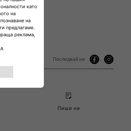
Последвай ни
Пиши ни