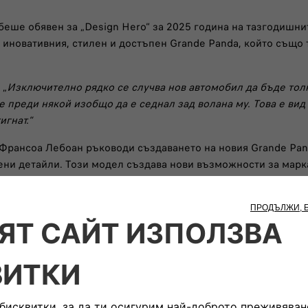
беше обявен за „Design Hero“ за 2025 година на тазгодишни
 иновативния, стилен и достъпен Grande Panda, който също т
 „
Изключително рядко се случва нов автомобил да бъде тол
е преди някой изобщо да е седнал зад волана му. Това е ви
игнат.“
, Франсоа Лебоан ръководи създаването на новия Grande Pan
чени детайли. Този модел създава нови възможности за марк
ча тази награда от свое име и от името на всичките ми кол
ясна представа какво искам и те го осъществиха бързо и с 
, когато пристигнах тук във FIAT, беше да предложим нещо
удно да се постигне с електрически автомобил, но го постиг
възпитаник на Кралския колеж по изкуствата в Лондон. Прис