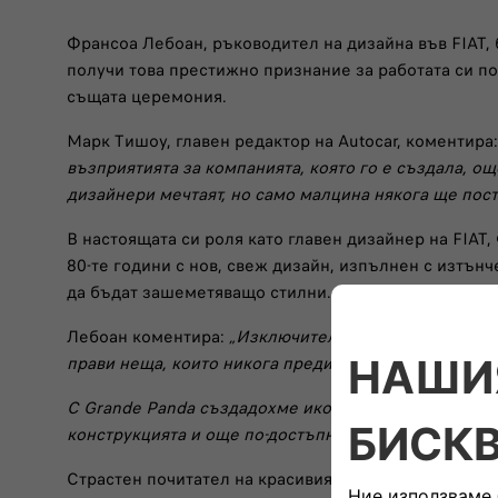
Франсоа Лебоан, ръководител на дизайна във FIAT, 
получи това престижно признание за работата си по
същата церемония.
Марк Тишоу, главен редактор на Autocar, коментира:
възприятията за компанията, която го е създала, ощ
дизайнери мечтаят, но само малцина някога ще пост
В настоящата си роля като главен дизайнер на FIAT
80-те години с нов, свеж дизайн, изпълнен с изтън
да бъдат зашеметяващо стилни.
Лебоан коментира:
„Изключително съм горд да полу
прави неща, които никога преди не е правил. Имах 
С Grande Panda създадохме икона. Най-важното нещо
конструкцията и още по-достъпно – нещо, което е тр
Страстен почитател на красивия дизайн, Лебоан е 