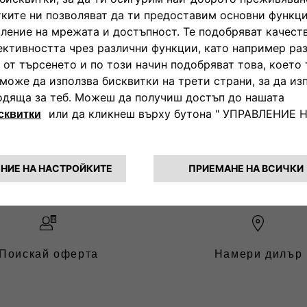
le FIAT в Торино, Италия.
Поискай оферта
Намери дилър