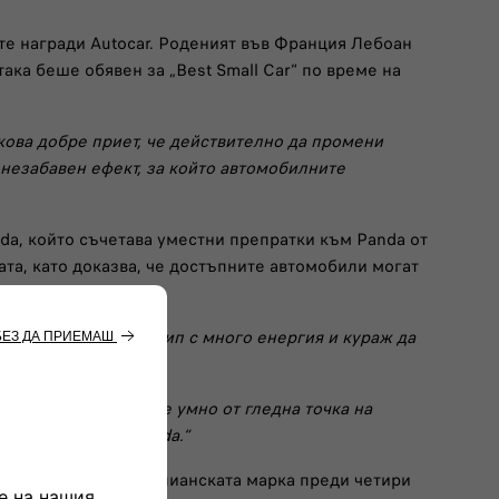
те награди Autocar. Роденият във Франция Лебоан
ака беше обявен за „Best Small Car“ по време на
кова добре приет, че действително да промени
д незабавен ефект, за който автомобилните
da, който съчетава уместни препратки към Panda от
ата, като доказва, че достъпните автомобили могат
еги. Сформирахме екип с много енергия и кураж да
професионализъм.
 достижимо, което е умно от гледна точка на
нахме с Grande Panda.“
ъединява се към италианската марка преди четири