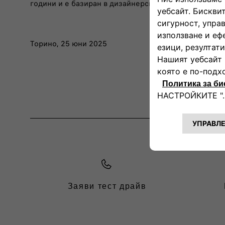
години и е базиран в дизайнерския център Centro Sti
Торино, 25 юни 2025
Заяви тест драйв