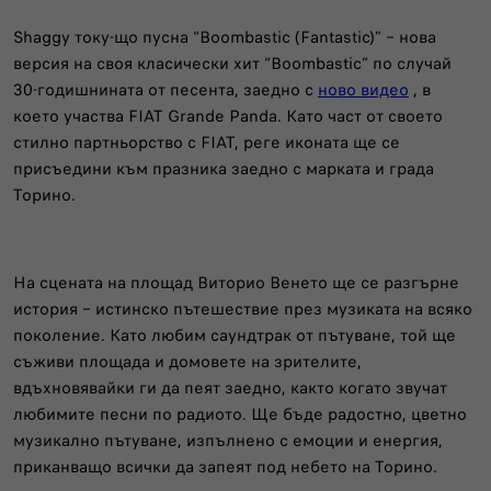
Shaggy току-що пусна “Boombastic (Fantastic)” – нова
версия на своя класически хит “Boombastic” по случай
30-годишнината от песента, заедно с
ново видеo
, в
което участва FIAT Grande Panda. Като част от своето
стилно партньорство с FIAT, реге иконата ще се
присъедини към празника заедно с марката и града
Торино.
На сцената на площад Виторио Венето ще се разгърне
история – истинско пътешествие през музиката на всяко
поколение. Като любим саундтрак от пътуване, той ще
съживи площада и домовете на зрителите,
вдъхновявайки ги да пеят заедно, както когато звучат
любимите песни по радиото. Ще бъде радостно, цветно
музикално пътуване, изпълнено с емоции и енергия,
приканващо всички да запеят под небето на Торино.