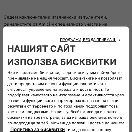
Седем изключителни италиански изпълнители,
финалистите от Amici и специалното участие на
международната звезда Shaggy ще бъдат основните
музикални елементи, които Джери Скоти, заедно с
обичаната певица Ноеми, ще представят на сцената, за
да създадат перфектния саундтрак на това незабравимо
тържество, което ще бъде излъчено по Canale 5 в
следващите дни.
Събитието ще бъде съпроводено и с допълнителни
забавни моменти, като FIAT ще предложи незабравими
преживявания за всички участници и ще засили
дълготрайната си връзка с града и неговите традиции.
Спазвайки традицията на празника на Патрона,
концертът ще завърши с уникално пиротехническо шоу.