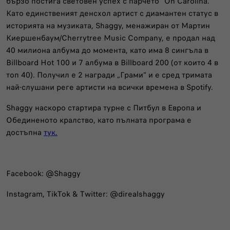
бързо постига световен успех с парчето “Oh Carolina.”
Като единственият денсхол артист с диамантен статус в
историята на музиката, Shaggy, менажиран от Мартин
Киершенбаум/Cherrytree Music Company, е продал над
40 милиона албума до момента, като има 8 сингъла в
Billboard Hot 100 и 7 албума в Billboard 200 (от които 4 в
топ 40). Получил е 2 награди „Грами“ и е сред тримата
най-слушани реге артисти на всички времена в Spotify.
Shaggy наскоро стартира турне с Питбул в Европа и
Обединеното кралство, като пълната програма е
достъпна
тук.
Facebook: @Shaggy
Instagram, TikTok & Twitter: @direalshaggy