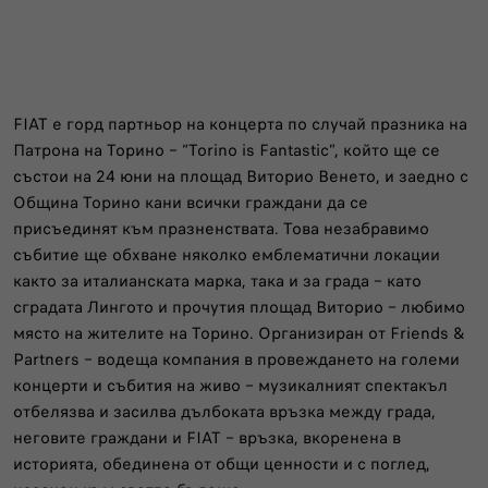
FIAT е горд партньор на концерта по случай празника на
Патрона на Торино – “Torino is Fantastic”, който ще се
състои на 24 юни на площад Виторио Венето, и заедно с
Община Торино кани всички граждани да се
присъединят към празненствата. Това незабравимо
събитие ще обхване няколко емблематични локации
както за италианската марка, така и за града – като
сградата Лингото и прочутия площад Виторио – любимо
място на жителите на Торино. Организиран от Friends &
Partners – водеща компания в провеждането на големи
концерти и събития на живо – музикалният спектакъл
отбелязва и засилва дълбоката връзка между града,
неговите граждани и FIAT – връзка, вкоренена в
историята, обединена от общи ценности и с поглед,