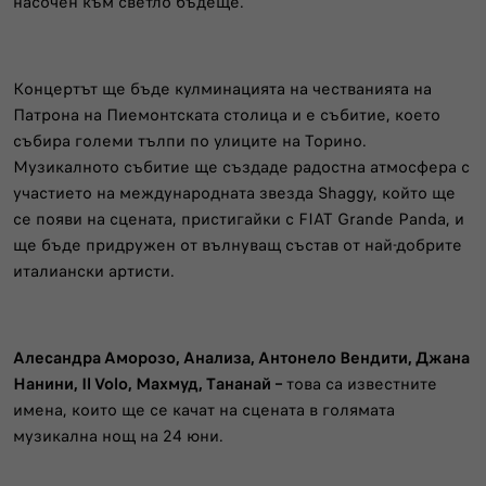
насочен към светло бъдеще.
Концертът ще бъде кулминацията на честванията на
Патрона на Пиемонтската столица и е събитие, което
събира големи тълпи по улиците на Торино.
Музикалното събитие ще създаде радостна атмосфера с
участието на международната звезда Shaggy, който ще
се появи на сцената, пристигайки с FIAT Grande Panda, и
ще бъде придружен от вълнуващ състав от най-добрите
италиански артисти.
Алесандра Аморозо, Анализа, Антонело Вендити, Джана
Нанини, Il Volo, Махмуд, Тананай –
това са известните
имена, които ще се качат на сцената в голямата
музикална нощ на 24 юни.