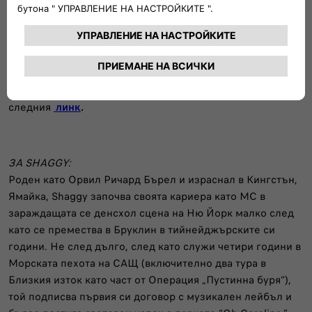
Входът за събитието, продуцирано и организирано от
Friends and Partners, е безплатен с предварителна
регистрация и при наличие на свободни места.
Регистрацията ще бъде отворена в 11:00 ч. на 15 юни на
следния
линк
.
ЗА SHAGGY:
Роден като Орвил Ричард Бърел и израснал в Кингстън,
Ямайка, Shaggy започва своята кариера като MC в
зараждащата се денсхол сцена на Ню Йорк малко след
като се премества в Бруклин в тийнейджърските си
години. Не след дълго, след като служи четири години в
Морската пехота на САЩ (включително два тура в
Близкия изток като част от Операция „Пустинна буря“),
той подписва първия си договор с музикален лейбъл и