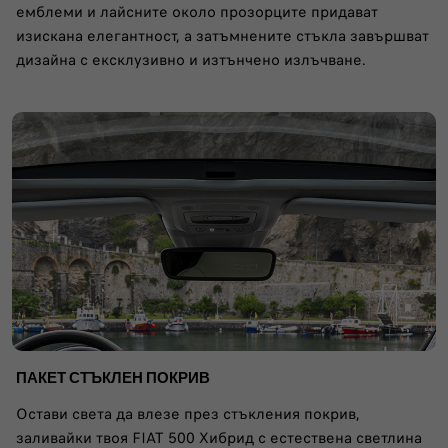
емблеми и лайсните около прозорците придават
изискана елегантност, а затъмнените стъкла завършват
дизайна с ексклузивно и изтънчено излъчване.​
ПАКЕТ СТЪКЛЕН ПОКРИВ
Остави света да влезе през стъкления покрив,
заливайки твоя FIAT 500 Хибрид с естествена светлина