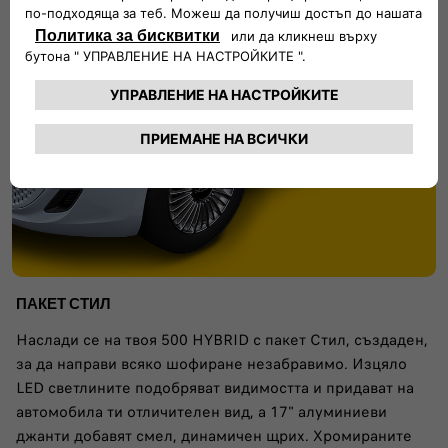
ПАКЕТ СТИЛ
Наслади се на твоя 500 HYBRID с пакет Стил, създаден,
за да направи всяко шофиране незабравимо. Изцяло
LED светлините подобряват видимостта и придават на
автомобила ти отличителен вид, а 17" алуминиеви
джанти добавят смел, динамичен щрих. Хромираните