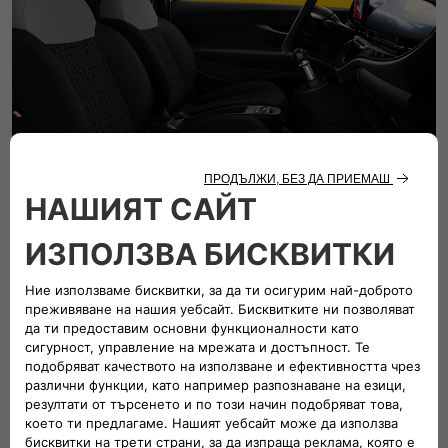
ПАКЕТ КОМФОРТ
Проектиран да направи всяко пътуване по-приятно:
седалките с подгрев и предното стъкло осигуряват
топлина дори в по-студените дни, докато
регулируемите в 6 посоки седалки и сгъваемата в
съотношение 50/50 задна седалка добавят гъвкавост за
всяка нужда. Предният подлакътник и електрическите
огледала с функция за размразяване осигуряват
удобство при ежедневното ти шофиране, а камерата за
задно виждане осигурява допълнителна увереност при
паркиране или движение на заден ход.