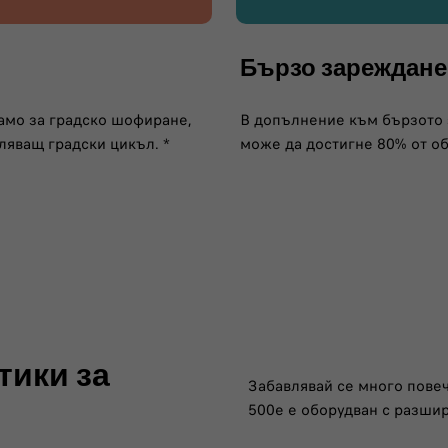
Бързо зареждане
само за градско шофиране,
В допълнение към бързото 
тляващ градски цикъл. *
може да достигне 80% от об
тики за
Забавлявай се много повеч
500e е оборудван с разшир