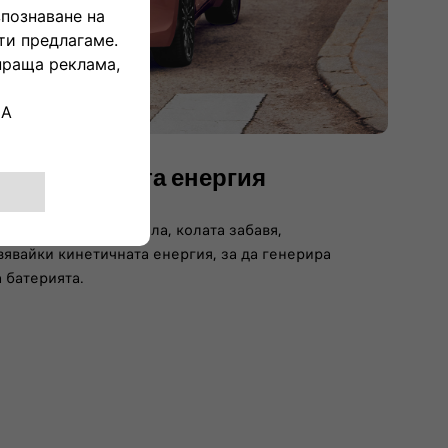
на спирачната енергия
сния си крак от педала, колата забавя,
явайки кинетичната енергия, за да генерира
 батерията.