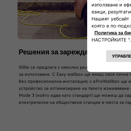
Решения за зареждане
500e се предлага с няколко решения за зареждане,
за използване. С Easy wallbox ще имаш своя лична 
без професионална инсталация; с eProWallbox ще
устройство за оптимизиране на твоето изживяване 
Mode 3 (който идва като стандарт) ще можеш да за
електрически на обществени станции и места за па