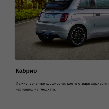
Кабрио
Изживяване при шофиране, което отваря хоризонтит
насладиш на гледката.​