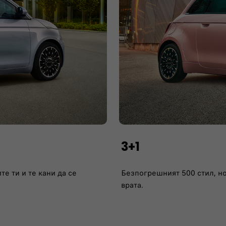
3+1
е ти и те кани да се
Безпогрешният 500 стил, н
врата.