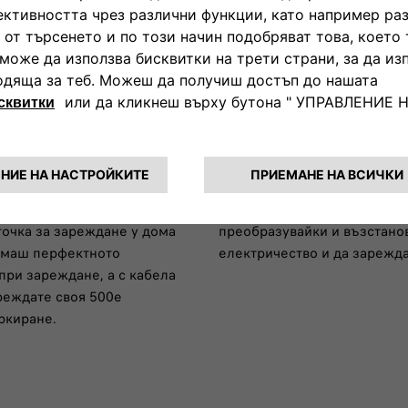
Възстановяване 
 всички безопасни и лесни
Всеки път, когато свалиш де
точка за зареждане у дома
преобразувайки и възстанов
 имаш перфектното
електричество и да зарежда
при зареждане, а с кабела
реждате своя 500e
ркиране.