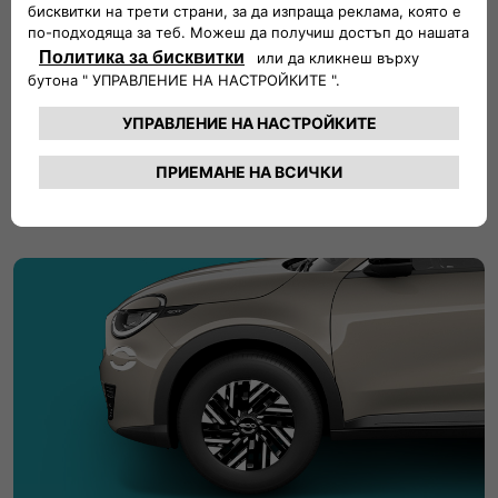
Безключово стартиране – Просто се качете и
шофирайте, не са необходими ключове.
Уникални характеристики