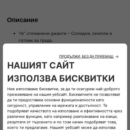
Описание
16" стоманени джанти – Солидни, семпли и
готови за града.
LED фарове и задни светлини – Ярки, ефикасни
и с характер.
Матово-черни капаци на страничните огледала –
Стил и гъвкавост във всяко движение.
7" TFT дигитален клъстер – Цялата ти
информация, ясна и дигитална.
Uconnect 10" радио – Интелигентна технология
с голям сензорен екран.
Нова текстилна тапицерия с детайли в цвят ICE
GREY – Комфорт на всяка седалка.
Заден сензор за паркиране – За движение на
заден ход с лекота и увереност.