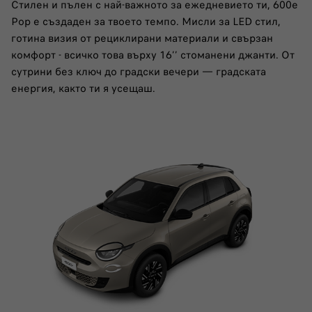
Стилен и пълен с най-важното за ежедневието ти, 600e
Pop е създаден за твоето темпо. Мисли за LED стил,
готина визия от рециклирани материали и свързан
комфорт - всичко това върху 16’’ стоманени джанти. От
сутрини без ключ до градски вечери — градската
енергия, както ти я усещаш.