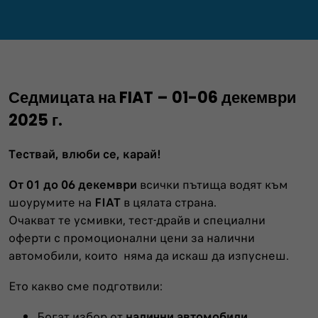
Седмицата на FIAT – 01-06 декември
2025 г.
Тествай, влюби се, карай!
От
01 до 06 декември
всички пътища водят към
шоурумите на
FIAT
в цялата страна.
Очакват те усмивки, тест-драйв и специални
оферти с промоционални цени за налични
автомобили, които няма да искаш да изпуснеш.
Ето какво сме подготвили:
Богат избор от
налични автомобили