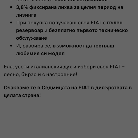
3,8% фиксирана лихва за целия период на
лизинга
При покупка получаваш своя FIAT с
пълен
резервоар
и
безплатно първото техническо
обслужване
И, разбира се,
възможност да тестваш
любимия си модел
Ела, усети италианския дух и избери своя FIAT –
лесно, бързо и с настроение!
Очакваме те в Седмицата на FIAT в дилърствата в
цялата страна!